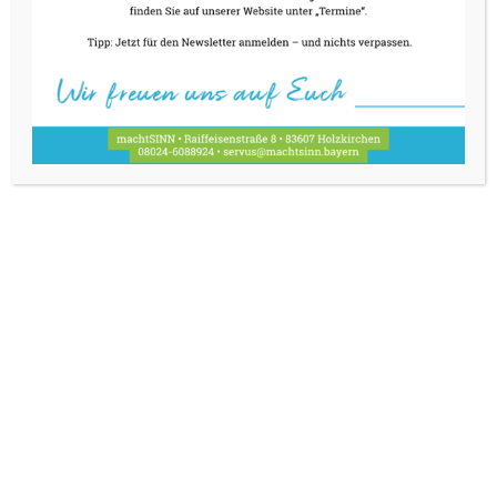
Sonntagsessen
Vorbild für das Festessen für alle ist das Prinzip
des „suspended coffee“ (zu deutsch wörtlich:
aufgeschobener Kaffee): Nach diesem bereits
seit einigen Jahren von manchen
gastronomischen Betrieben verfolgten
Prinzips bezahlt man in einem Lokal zwei
Tassen Kaffee, konsumiert aber nur eine davon
und spendiert die zusätzliche einer
nachfolgenden Person, die sich selbst akut den
Luxus einer Tasse Kaffee nicht gönnen kann.
Fragen? Fragen!
Anmeldung unter
servus@machtsinn.bayern
oder über unseren
Onlineshop