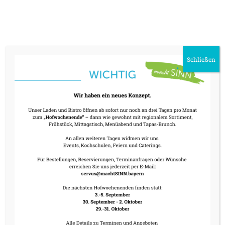
Teilen tut allen gut, und gemeinsam essen
macht sowieso mehr Spaß.
Hast Du was? Dann spendier’ mal was!
Schließen
Kosten: 2 x 30 € (Festessen inkl. 2 Getränken)
Außerdem: Kreatives, seelenvergnügliches
Rahmenprogramm
– mehr wird nicht verraten
Zusammen mit anderen Heimatunternehmen
und der Holzkirchner Tafel e.V. gestalten wir
diesen Tag für alle in der Umgebung – für
solche, die spendabel sind und solche, die sich
gerne mal was gönnen würden, aber eher
selten oder gar nicht können.
hier gehts zum Film von unserem letzten