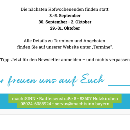
30. September 20
Oktober 2026
machtSINN
Mittwoch - Freitag 10
WEITERE INFORMAT
Menüabe
2. Oktober 202
machtSINN
mit exklusivem 4-Gan