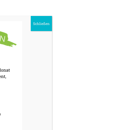
yern
IONEN
Schließen
nch
026
9:00 - 16:00
IONEN
enende