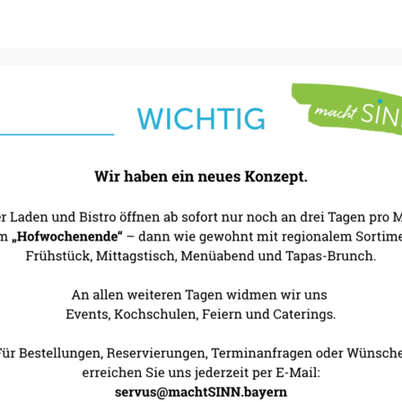
servus@machtsinn.ba
WEITERE INFORMAT
Tapas Bru
5. September 2
machtSINN
WEITERE INFORMAT
Hof Woch