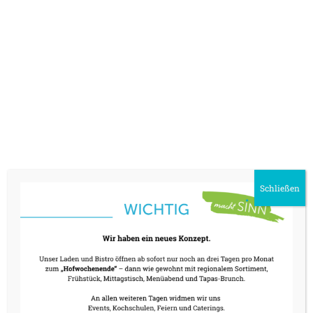
aus der verbleibenden Gästeschar. So kommen
alle in den Genuss eines guten Essens – und
vielleicht auch ins Gespräch.
Außerdem: Kreatives, seelenvergnügliches
Rahmenprogramm – mehr wird nicht
verraten
18. Juni
12-15 Uhr
Schließen
Hast Du was? Dann spendier’ mal was!
Kosten: 2 x 30 € (Festessen inkl. 2 Getränken)
verbindliche Anmeldung bis zum 13. Juni im
machtSINN per
Mail
oder unter 08024-
6088924
(begrenzte Platzanzahl)