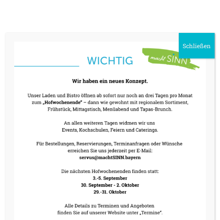
Schließen
KONTAKT
Tel.: 08024 6088924
servus@machtSINN.bayern
ÖFFNUNGSZEITEN
nächste Hof Wochenenden: