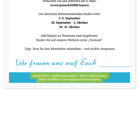
mit exklusivem 4-Gang-Menü (wahlweise
vegetarisch) und kleiner, feiner a la carte Karte.
Menüpreis 54,- Euro nur mit
Vorabreservierung
08024-6088924 oder
servus@machtsinn.bayern
KONTAKT