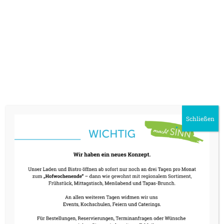
WANN
22. März 2024
18:00 - 23:00
Schließen
ZUM KALENDER HINZUFÜGEN
ICS herunterladen
Google Kalend
WO
machtSINN
Raiffeisenstraße 8, Holzkirchen, 83607