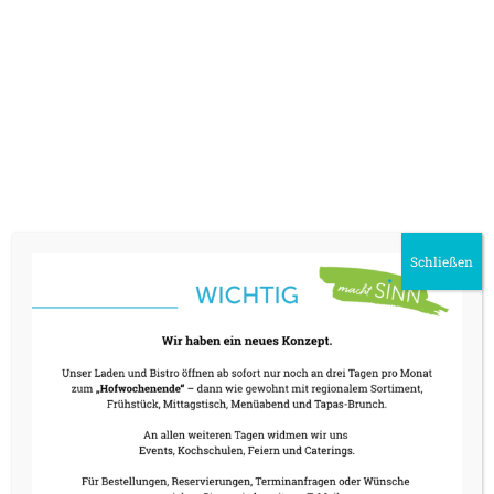
WANN
26. Januar 2024
18:00 - 23:00
Schließen
ZUM KALENDER HINZUFÜGEN
ICS herunterladen
Google Kalend
WO
machtSINN
Raiffeisenstraße 8, Holzkirchen, 83607