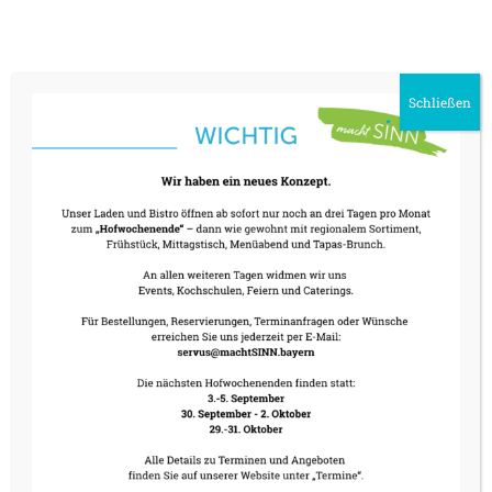
Schließen
KONTAKT
Tel.: 08024 6088924
servus@machtSINN.bayern
ÖFFNUNGSZEITEN
nächste Hof Wochenenden: