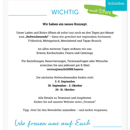
Schließen
Reinigung der Raumenergie
Beduftung von Räumen mit nachhaltiger
Wirkung durch Themen-Räucherung
energetisch unterstützend wie auch
stimmungsaufhellend und heilbringen,
verändern und lösend, klärend und segnend
wirken die unterschiedlichen Mischungen
besonders empfehlenswert in
Stresssituationen, bei schlechter Stimmung
und bei Krankheit
Räuchern ist wie ein Hausputz – Du fühlst dich
von unnötigen Belastungen befreut und eine
neue Frische und Leichtigkeit ist in
angemenehmer Atmosphäre spürbar.
Alle Räuchermischungen sind eigene