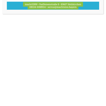
Rezepturen aus 100 % naturreinen
Inhaltsstoffen.
Erlebnis Vortrag Termin:
27.11.2024
19 Uhr
Veranstaltungsort:
machtSinn Laden & Bistro
Andrea Brenner und Bernhard Wolf
Raiffeisenstraße 8
83607 Holzkirchen
Ausgleich:
€ 29,-
Ich freue mich darauf, Dich in der Welt der