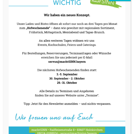
Reinigung der Raumenergie
Beduftung von Räumen mit nachhaltiger
Wirkung durch Themen-Räucherung
energetisch unterstützend wie auch
stimmungsaufhellend und heilbringen,
verändern und lösend, klärend und segnend
wirken die unterschiedlichen Mischungen
besonders empfehlenswert in
Stresssituationen, bei schlechter Stimmung
und bei Krankheit
Räuchern ist wie ein Hausputz – Du fühlst dich
von unnötigen Belastungen befreut und eine
neue Frische und Leichtigkeit ist in
angemenehmer Atmosphäre spürbar.
Alle Räuchermischungen sind eigene
Rezepturen aus 100 % naturreinen